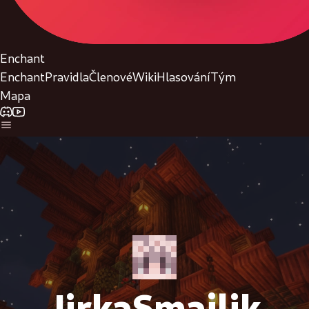
Enchant
Enchant
Pravidla
Členové
Wiki
Hlasování
Tým
Mapa
JirkaSmajlik