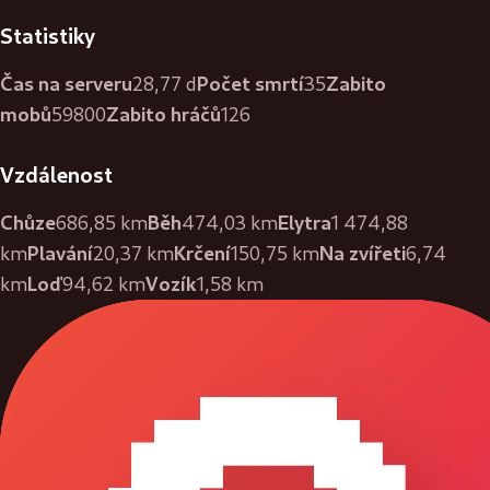
Statistiky
Čas na serveru
Počet smrtí
Zabito
28,77 d
35
mobů
Zabito hráčů
59800
126
Vzdálenost
Chůze
Běh
Elytra
686,85 km
474,03 km
1 474,88
Plavání
Krčení
Na zvířeti
km
20,37 km
150,75 km
6,74
Loď
Vozík
km
94,62 km
1,58 km