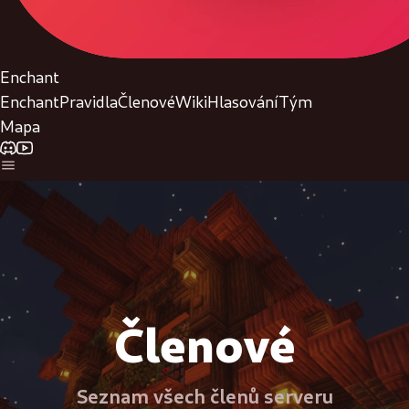
Enchant
Enchant
Pravidla
Členové
Wiki
Hlasování
Tým
Mapa
Členové
Seznam všech členů serveru