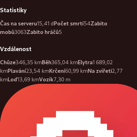
Statistiky
Čas na serveru
Počet smrtí
Zabito
15,41 d
54
mobů
Zabito hráčů
3063
5
Vzdálenost
Chůze
Běh
Elytra
346,35 km
365,04 km
1 689,02
Plavání
Krčení
Na zvířeti
km
23,54 km
60,99 km
2,77
Loď
Vozík
km
13,69 km
7,30 m