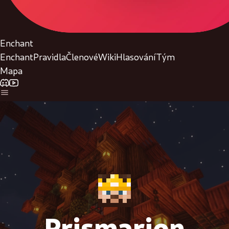
Enchant
Enchant
Pravidla
Členové
Wiki
Hlasování
Tým
Mapa
Prismarion